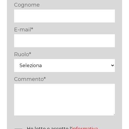
Cognome
E-mail
*
Ruolo
*
Commento
*
Ho letto e accetto l'
informativa