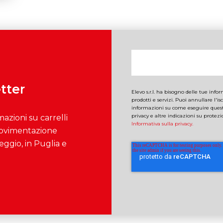
etter
Elevo s.r.l. ha bisogno delle tue inf
prodotti e servizi. Puoi annullare l'i
informazioni su come eseguire quest
privacy e altre indicazioni su protezi
mazioni su carrelli
Informativa sulla privacy.
 movimentazione
eggio, in Puglia e